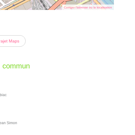
Corriger l’adresse ou la localisation
rajet Maps
en commun
lbiac
Jean Simon