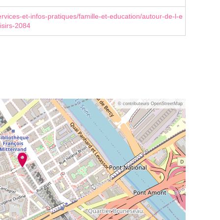
rvices-et-infos-pratiques/famille-et-education/autour-de-l-e
isirs-2084
© contributeurs OpenStreetMap