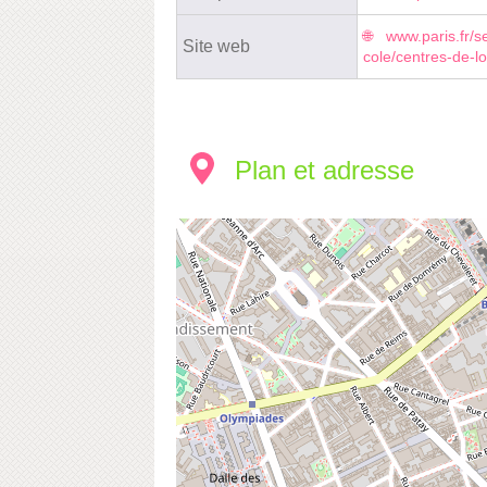
www.paris.fr/se
Site web
cole/centres-de-lo
Plan et adresse