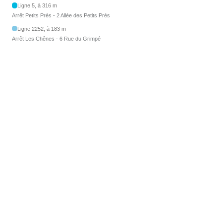
Ligne 5, à 316 m
Arrêt Petits Prés - 2 Allée des Petits Prés
Ligne 2252, à 183 m
Arrêt Les Chênes - 6 Rue du Grimpé