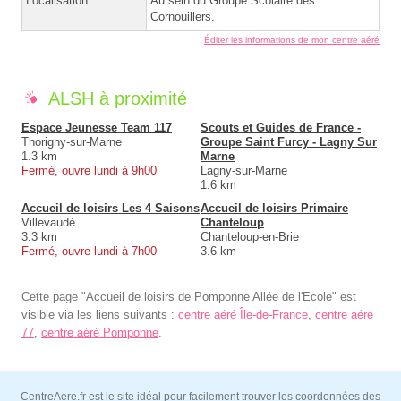
Localisation
Au sein du Groupe Scolaire des
Cornouillers.
Éditer les informations de mon centre aéré
ALSH à proximité
Espace Jeunesse Team 117
Scouts et Guides de France -
Thorigny-sur-Marne
Groupe Saint Furcy - Lagny Sur
1.3 km
Marne
Fermé, ouvre lundi à 9h00
Lagny-sur-Marne
1.6 km
Accueil de loisirs Les 4 Saisons
Accueil de loisirs Primaire
Villevaudé
Chanteloup
3.3 km
Chanteloup-en-Brie
Fermé, ouvre lundi à 7h00
3.6 km
Cette page "Accueil de loisirs de Pomponne Allée de l'Ecole" est
visible via les liens suivants :
centre aéré Île-de-France
,
centre aéré
77
,
centre aéré Pomponne
.
CentreAere.fr est le site idéal pour facilement trouver les coordonnées des