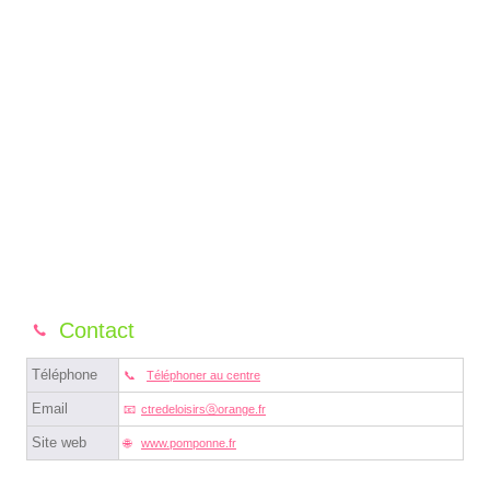
Contact
Téléphone
Téléphoner au centre
Email
ctredeloisirsⓐorange.fr
Site web
www.pomponne.fr