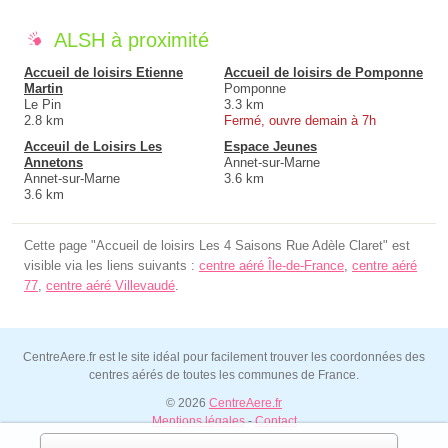
ALSH à proximité
Accueil de loisirs Etienne
Accueil de loisirs de Pomponne
Martin
Pomponne
Le Pin
3.3 km
2.8 km
Fermé, ouvre demain à 7h
Acceuil de Loisirs Les
Espace Jeunes
Annetons
Annet-sur-Marne
Annet-sur-Marne
3.6 km
3.6 km
Cette page "Accueil de loisirs Les 4 Saisons Rue Adèle Claret" est
visible via les liens suivants :
centre aéré Île-de-France
,
centre aéré
77
,
centre aéré Villevaudé
.
CentreAere.fr est le site idéal pour facilement trouver les coordonnées des
centres aérés de toutes les communes de France.
© 2026
CentreAere.fr
Mentions légales
-
Contact