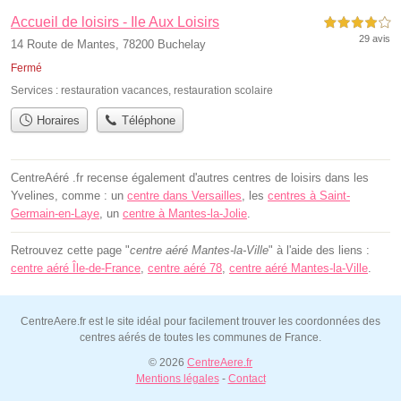
Accueil de loisirs - Ile Aux Loisirs
4,0 étoiles sur 5
29 avis
14 Route de Mantes, 78200 Buchelay
Fermé
Services :
restauration vacances
,
restauration scolaire
Horaires
Téléphone
CentreAéré .fr recense également d'autres centres de loisirs dans les
Yvelines, comme : un
centre dans Versailles
, les
centres à Saint-
Germain-en-Laye
, un
centre à Mantes-la-Jolie
.
Retrouvez cette page "
centre aéré Mantes-la-Ville
" à l'aide des liens :
centre aéré Île-de-France
,
centre aéré 78
,
centre aéré Mantes-la-Ville
.
CentreAere.fr est le site idéal pour facilement trouver les coordonnées des
centres aérés de toutes les communes de France.
© 2026
CentreAere.fr
Mentions légales
-
Contact