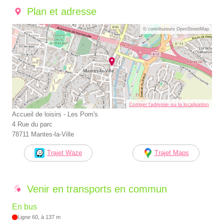
Plan et adresse
© contributeurs OpenStreetMap
Corriger l’adresse ou la localisation
Accueil de loisirs - Les Pom's
4 Rue du parc
78711 Mantes-la-Ville
Trajet Waze
Trajet Maps
Venir en transports en commun
En bus
Ligne 60, à 137 m