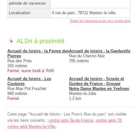
période de vacances
Localisation
4 rue du parc, 78711 Mantes la ville,
Éditer les informations de mon centre aéré
ALSH à proximité
Accueil de loisirs - la Ferme des
Accueil de loisirs - la Garderelle
Pierres
Rue du Chemin Noir
Rue des Près
785 mètres
242 mètres
Fermé, ouvre lundi à 7h30
Accueil de loisirs - Les
Accueil de loisirs - Scouts et
Coutures
Guides de France - Groupe
Rue Max Pol Fouchet
Notre Dame Mantes en Yvelines
940 mètres
Mantes-la-Jolie
Fermé
1.2 km
Cette page "Accueil de loisirs - Les Pom's Rue du parc" est visible
via les liens suivants :
centre aéré Île-de-France
,
centre aéré 78
,
centre aéré Mantes-la-Ville
.