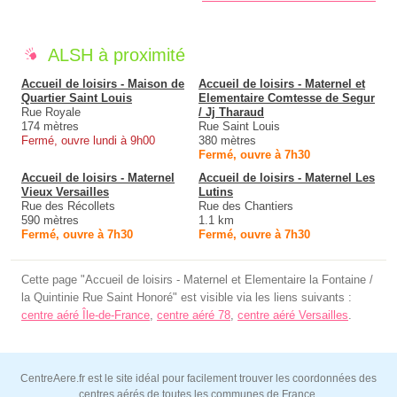
ALSH à proximité
Accueil de loisirs - Maison de
Accueil de loisirs - Maternel et
Quartier Saint Louis
Elementaire Comtesse de Segur
Rue Royale
/ Jj Tharaud
174 mètres
Rue Saint Louis
Fermé, ouvre lundi à 9h00
380 mètres
Fermé, ouvre à 7h30
Accueil de loisirs - Maternel
Accueil de loisirs - Maternel Les
Vieux Versailles
Lutins
Rue des Récollets
Rue des Chantiers
590 mètres
1.1 km
Fermé, ouvre à 7h30
Fermé, ouvre à 7h30
Cette page "Accueil de loisirs - Maternel et Elementaire la Fontaine /
la Quintinie Rue Saint Honoré" est visible via les liens suivants :
centre aéré Île-de-France
,
centre aéré 78
,
centre aéré Versailles
.
CentreAere.fr est le site idéal pour facilement trouver les coordonnées des
centres aérés de toutes les communes de France.