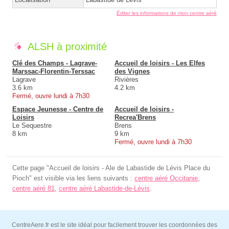
Éditer les informations de mon centre aéré
ALSH à proximité
Clé des Champs - Lagrave-
Accueil de loisirs - Les Elfes
Marssac-Florentin-Terssac
des Vignes
Lagrave
Rivières
3.6 km
4.2 km
Fermé, ouvre lundi à 7h30
Espace Jeunesse - Centre de
Accueil de loisirs -
Loisirs
Recrea'Brens
Le Sequestre
Brens
8 km
9 km
Fermé, ouvre lundi à 7h30
Cette page "Accueil de loisirs - Ale de Labastide de Lévis Place du
Pioch" est visible via les liens suivants :
centre aéré Occitanie
,
centre aéré 81
,
centre aéré Labastide-de-Lévis
.
CentreAere.fr est le site idéal pour facilement trouver les coordonnées des