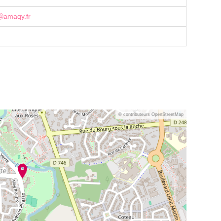
eⓐamaqy.fr
© contributeurs OpenStreetMap