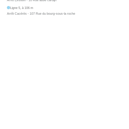
Arrêt Einstein - 10 Rue abbé cardijn
Ligne 5, à 106 m
Arrêt Cacérès - 107 Rue du bourg-sous-la roche