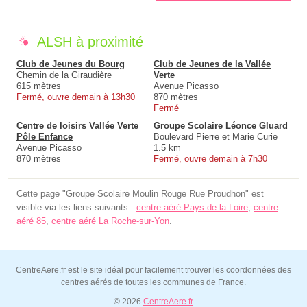
ALSH à proximité
Club de Jeunes du Bourg
Club de Jeunes de la Vallée
Chemin de la Giraudière
Verte
615 mètres
Avenue Picasso
Fermé, ouvre demain à 13h30
870 mètres
Fermé
Centre de loisirs Vallée Verte
Groupe Scolaire Léonce Gluard
Pôle Enfance
Boulevard Pierre et Marie Curie
Avenue Picasso
1.5 km
870 mètres
Fermé, ouvre demain à 7h30
Cette page "Groupe Scolaire Moulin Rouge Rue Proudhon" est
visible via les liens suivants :
centre aéré Pays de la Loire
,
centre
aéré 85
,
centre aéré La Roche-sur-Yon
.
CentreAere.fr est le site idéal pour facilement trouver les coordonnées des
centres aérés de toutes les communes de France.
© 2026
CentreAere.fr