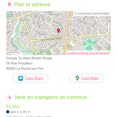
Plan et adresse
© contributeurs OpenStreetMap
Corriger l’adresse ou la localisation
Groupe Scolaire Moulin Rouge
59 Rue Proudhon
85000 La Roche-sur-Yon
Trajet Waze
Trajet Maps
Venir en transports en commun
En bus
Ligne 3, à 250 m