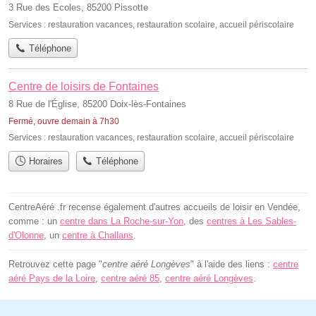
3 Rue des Ecoles, 85200 Pissotte
Services :
restauration vacances
,
restauration scolaire
,
accueil périscolaire
Téléphone
Centre de loisirs de Fontaines
8 Rue de l'Église, 85200 Doix-lès-Fontaines
Fermé, ouvre demain à 7h30
Services :
restauration vacances
,
restauration scolaire
,
accueil périscolaire
Horaires
Téléphone
CentreAéré .fr recense également d'autres accueils de loisir en Vendée,
comme : un
centre dans La Roche-sur-Yon
, des
centres à Les Sables-
d'Olonne
, un
centre à Challans
.
Retrouvez cette page "
centre aéré Longèves
" à l'aide des liens :
centre
aéré Pays de la Loire
,
centre aéré 85
,
centre aéré Longèves
.