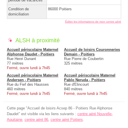
période de vacances
Condition de
86000 Poitiers
domiciliation
Éditer les informations de mon centre aéré
ALSH à proximité
Accueil périscolaire Maternel
Accueil de loisirs Couronneries
Alphonse Daudet - Poitiers
Demain - Poitiers
Rue Henri Dunant
Rue Pierre de Coubertin
77 mètres
325 mètres
Fermé, ouvre lundi à 7h45
Accueil périscolaire Maternel
Accueil périscolaire Maternel
Andersen - Poitiers
Pablo Neruda - Poitiers
Rue du Fief des Hausses
Rue d'Elincourt
460 mètres
840 mètres
Fermé, ouvre lundi à 7h45
Fermé, ouvre lundi à 7h45
Cette page "Accueil de loisirs Acsep 86 - Poitiers Rue Alphonse
Daudet" est visible via les liens suivants :
centre aéré Nouvelle-
Aquitaine
,
centre aéré 86
,
centre aéré Poitiers
.