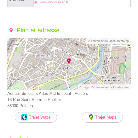
www.lelocal.asso.fr
Plan et adresse
© contributeurs OpenStreetMap
Corriger l’adresse ou la localisation
Accueil de loisirs Ados Mcl le Local - Poitiers
16 Rue Saint Pierre le Puellier
86000 Poitiers
Trajet Waze
Trajet Maps