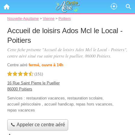
Nouvelle-Aquitaine
>
Vienne
>
Poitiers
Accueil de loisirs Ados Mcl le Local -
Poitiers
Cette fiche présente "Accueil de loisirs Ados Mcl le Local - Poitiers",
centre aéré situé
rue saint pierre le puellier
, 86000 Poitiers.
Centre aéré
fermé, ouvre à 14h
4,5 étoiles sur 5
(151)
16 Rue Saint Pierre le Puellier
86000 Poitiers
Services :
restauration vacances
,
restauration scolaire
,
accueil périscolaire
,
accueil handicap
,
repas hors vacances
,
repas vacances
📞 Appeler ce centre aéré