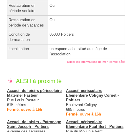
Restauration en
Oui
période scolaire
Restauration en
Oui
période de vacances
Condition de
86000 Poitiers
domiciliation
Localisation
un espace ados situé au siège de
l'association
Éditer les informations de mon centre aéré
ALSH à proximité
Accueil de loisirs périscolaire
Accueil périscolaire
Maternel Pasteur
Elementaire Coligny Cornet -
Rue Louis Pasteur
Poitiers
615 mètres
Boulevard Coligny
Fermé, ouvre à 16h
695 mètres
Fermé, ouvre à 16h
Accueil de loisirs - Patronage
Accueil périscolaire
Saint Joseph - Poitiers
Elementaire Paul Bert - Poitiers
Avenue des Terrasses
Rue du Moulin à Vent