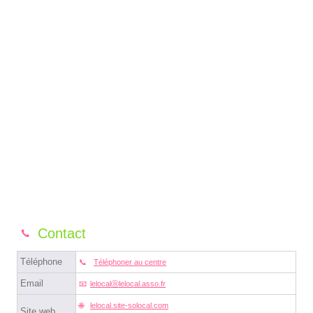
Contact
Téléphone
Téléphoner au centre
Email
lelocalⓐlelocal.asso.fr
lelocal.site-solocal.com
Site web