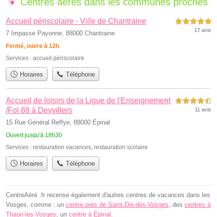
Centres aérés dans les communes proches
Accueil périscolaire - Ville de Chantraine
5,0 étoiles sur 5
17 avis
7 Impasse Payonne, 88000 Chantraine
Fermé, ouvre à 12h
Services :
accueil périscolaire
Horaires
Téléphone
Accueil de loisirs de la Ligue de l'Enseignement
4,5 étoiles sur 5
/Fol 88 à Deyvillers
11 avis
15 Rue Général Reffye, 88000 Épinal
Ouvert jusqu'à 18h30
Services :
restauration vacances
,
restauration scolaire
Horaires
Téléphone
CentreAéré .fr recense également d'autres centres de vacances dans les
Vosges, comme : un
centre près de Saint-Dié-des-Vosges
, des
centres à
Thaon-les-Vosges
, un
centre à Épinal
.