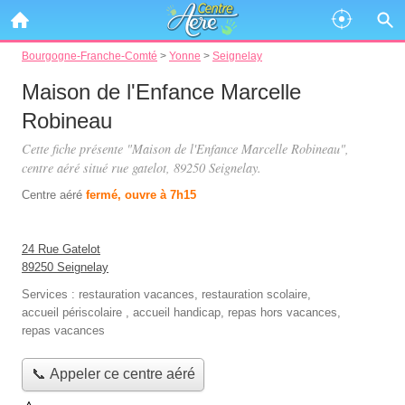
Bourgogne-Franche-Comté
>
Yonne
>
Seignelay
Maison de l'Enfance Marcelle
Robineau
Cette fiche présente "Maison de l'Enfance Marcelle Robineau",
centre aéré situé
rue gatelot
, 89250 Seignelay.
Centre aéré
fermé, ouvre à 7h15
24 Rue Gatelot
89250 Seignelay
Services :
restauration vacances
,
restauration scolaire
,
accueil périscolaire
,
accueil handicap
,
repas hors vacances
,
repas vacances
📞 Appeler ce centre aéré