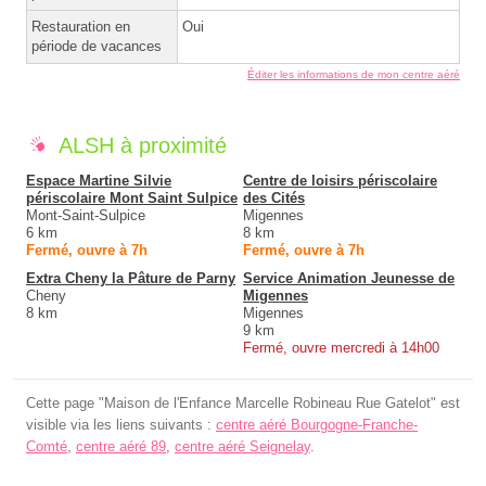
Restauration en
Oui
période de vacances
Éditer les informations de mon centre aéré
ALSH à proximité
Espace Martine Silvie
Centre de loisirs périscolaire
périscolaire Mont Saint Sulpice
des Cités
Mont-Saint-Sulpice
Migennes
6 km
8 km
Fermé, ouvre à 7h
Fermé, ouvre à 7h
Extra Cheny la Pâture de Parny
Service Animation Jeunesse de
Cheny
Migennes
8 km
Migennes
9 km
Fermé, ouvre mercredi à 14h00
Cette page "Maison de l'Enfance Marcelle Robineau Rue Gatelot" est
visible via les liens suivants :
centre aéré Bourgogne-Franche-
Comté
,
centre aéré 89
,
centre aéré Seignelay
.