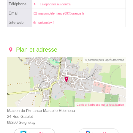
Téléphone
Téléphoner au centre
Email
maisondelenfance89ⓐorange.fr
Site web
seignelay.fr
Plan et adresse
© contributeurs OpenStreetMap
Corriger l’adresse ou la localisation
Maison de l'Enfance Marcelle Robineau
24 Rue Gatelot
89250 Seignelay