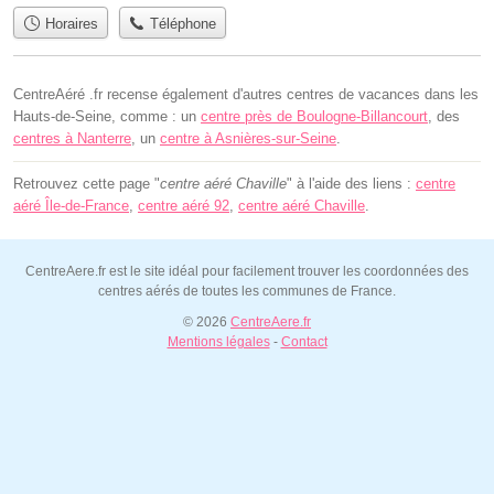
Horaires
Téléphone
CentreAéré .fr recense également d'autres centres de vacances dans les
Hauts-de-Seine, comme : un
centre près de Boulogne-Billancourt
, des
centres à Nanterre
, un
centre à Asnières-sur-Seine
.
Retrouvez cette page "
centre aéré Chaville
" à l'aide des liens :
centre
aéré Île-de-France
,
centre aéré 92
,
centre aéré Chaville
.
CentreAere.fr est le site idéal pour facilement trouver les coordonnées des
centres aérés de toutes les communes de France.
© 2026
CentreAere.fr
Mentions légales
-
Contact