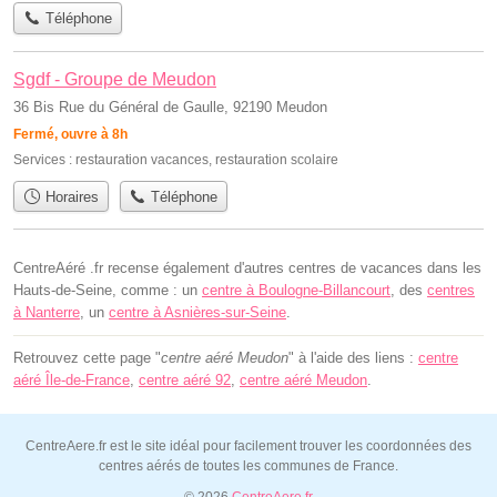
Téléphone
Sgdf - Groupe de Meudon
36 Bis Rue du Général de Gaulle, 92190 Meudon
Fermé, ouvre à 8h
Services :
restauration vacances
,
restauration scolaire
Horaires
Téléphone
CentreAéré .fr recense également d'autres centres de vacances dans les
Hauts-de-Seine, comme : un
centre à Boulogne-Billancourt
, des
centres
à Nanterre
, un
centre à Asnières-sur-Seine
.
Retrouvez cette page "
centre aéré Meudon
" à l'aide des liens :
centre
aéré Île-de-France
,
centre aéré 92
,
centre aéré Meudon
.
CentreAere.fr est le site idéal pour facilement trouver les coordonnées des
centres aérés de toutes les communes de France.