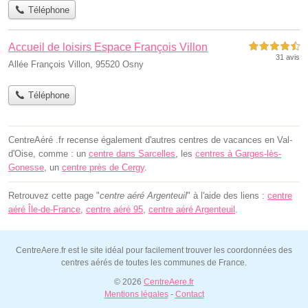
Téléphone
Accueil de loisirs Espace François Villon
4,5 étoiles sur 5
31 avis
Allée François Villon, 95520 Osny
Téléphone
CentreAéré .fr recense également d'autres centres de vacances en Val-
d'Oise, comme : un
centre dans Sarcelles
, les
centres à Garges-lès-
Gonesse
, un
centre près de Cergy
.
Retrouvez cette page "
centre aéré Argenteuil
" à l'aide des liens :
centre
aéré Île-de-France
,
centre aéré 95
,
centre aéré Argenteuil
.
CentreAere.fr est le site idéal pour facilement trouver les coordonnées des
centres aérés de toutes les communes de France.
© 2026
CentreAere.fr
Mentions légales
-
Contact