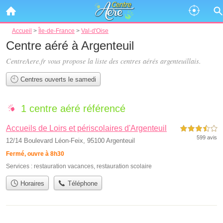
Accueil
>
Île-de-France
>
Val-d'Oise
Centre aéré à Argenteuil
CentreAere.fr vous propose la liste des
centres aérés argenteuillais
.
Centres ouverts le samedi
1 centre aéré référencé
Accueils de Loirs et périscolaires d'Argenteuil
3,5 étoiles sur 5
599 avis
12/14 Boulevard Léon-Feix, 95100 Argenteuil
Fermé, ouvre à 8h30
Services :
restauration vacances
,
restauration scolaire
Horaires
Téléphone