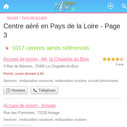
Accueil
>
Pays de la Loire
Centre aéré en Pays de la Loire - Page
3
1017 centres aérés référencés
Accueil de loisirs - Afr- la Chapelle du Bois
4,5 étoiles sur 5
3 avis
4 Rue de Mamers, 72400 La Chapelle-du-Bois
Fermé, ouvre demain à 9h
Services :
restauration vacances
,
restauration scolaire
,
accueil périscolaire
Horaires
Téléphone
Accueil de loisirs - Arnage
Rue des Pommiers, 72230 Arnage
Services :
restauration vacances
,
restauration scolaire