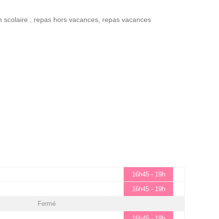
n scolaire
,
repas hors vacances
,
repas vacances
16h45 - 19h
16h45 - 19h
Fermé
16h45 - 19h