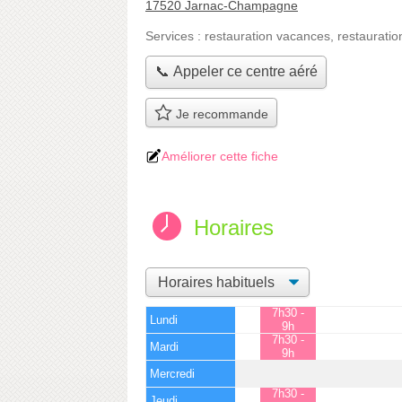
17520 Jarnac-Champagne
Services :
restauration vacances
,
restauratio
📞 Appeler ce centre aéré
Je recommande
Améliorer cette fiche
Horaires
7h30 -
Lundi
9h
7h30 -
Mardi
9h
Mercredi
7h30 -
Jeudi