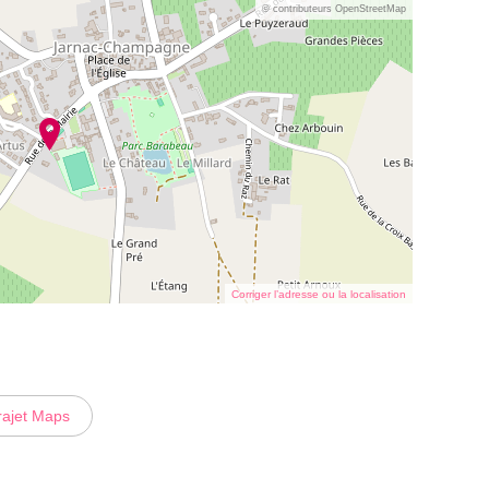
© contributeurs OpenStreetMap
Corriger l’adresse ou la localisation
rajet Maps