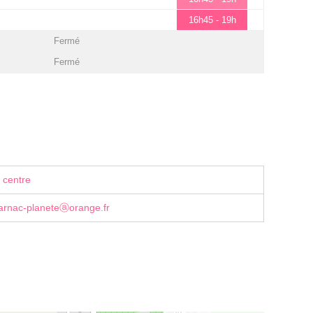
16h45 - 19h
Fermé
Fermé
 centre
jarnac-planeteⓐorange.fr