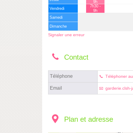
9h
7h30 -
Vendredi
9h
Samedi
Dimanche
Signaler une erreur
Contact
Téléphone
Téléphoner au
Email
garderie.clsh-
Plan et adresse