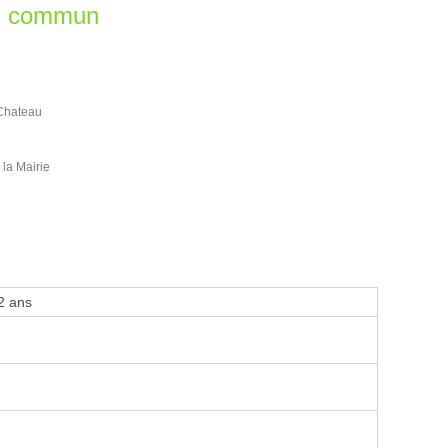
en commun
 Chateau
la Mairie
2 ans