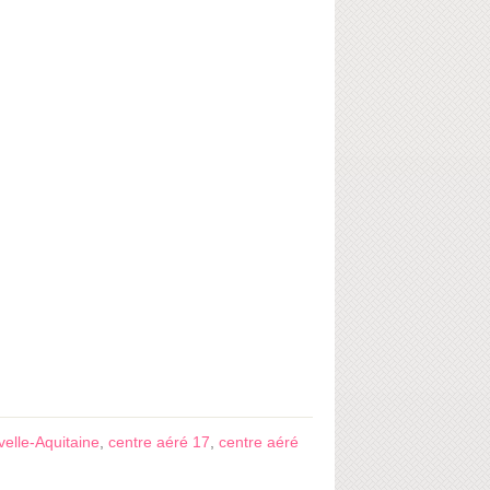
elle-Aquitaine
,
centre aéré 17
,
centre aéré