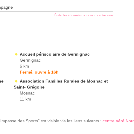
mpagne
Éditer les informations de mon centre aéré
Accueil périscolaire de Germignac
Germignac
6 km
Fermé, ouvre à 16h
ne
Association Familles Rurales de Mosnac et
Saint- Grégoire
Mosnac
11 km
Impasse des Sports" est visible via les liens suivants :
centre aéré Nouv