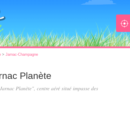
e
>
Jarnac-Champagne
arnac Planète
s Jarnac Planète", centre aéré situé
impasse des