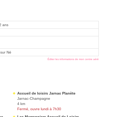
2 ans
 sur Né
Éditer les informations de mon centre aéré
Accueil de loisirs Jarnac Planète
Jarnac-Champagne
4 km
Fermé, ouvre lundi à 7h30
ne
Les Marronniers Accueil de Loisirs