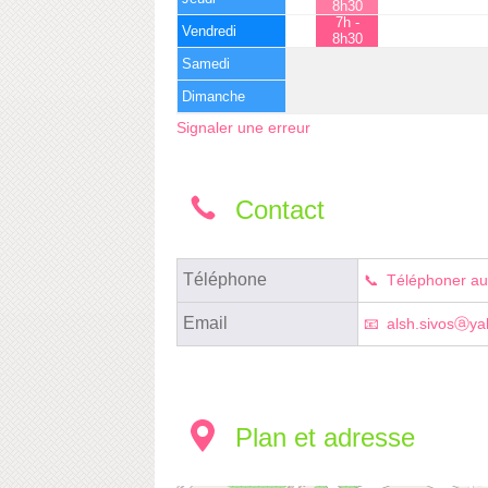
8h30
7h -
Vendredi
8h30
Samedi
Dimanche
Signaler une erreur
Contact
Téléphone
Téléphoner au
Email
alsh.sivosⓐya
Plan et adresse