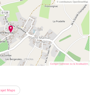
© contributeurs OpenStreetMap
Corriger l’adresse ou la localisation
rajet Maps