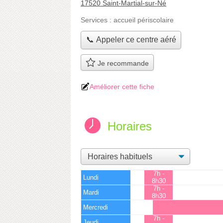
17520 Saint-Martial-sur-Né
Services :
accueil périscolaire
📞 Appeler ce centre aéré
Je recommande
Améliorer cette fiche
Horaires
7h -
Lundi
8h30
7h -
Mardi
8h30
Mercredi
7h -
Jeudi