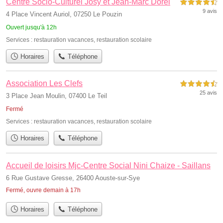
Centre Socio-Culturel Josy et Jean-Marc Dorel
4,5 étoiles sur 5
9 avis
4 Place Vincent Auriol, 07250 Le Pouzin
Ouvert jusqu'à 12h
Services :
restauration vacances
,
restauration scolaire
Horaires
Téléphone
Association Les Clefs
4,5 étoiles sur 5
25 avis
3 Place Jean Moulin, 07400 Le Teil
Fermé
Services :
restauration vacances
,
restauration scolaire
Horaires
Téléphone
Accueil de loisirs Mjc-Centre Social Nini Chaize - Saillans
6 Rue Gustave Gresse, 26400 Aouste-sur-Sye
Fermé, ouvre demain à 17h
Horaires
Téléphone