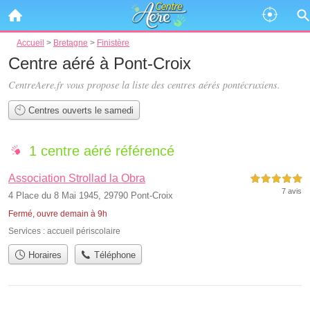
Accueil
>
Bretagne
>
Finistère
Centre aéré à Pont-Croix
CentreAere.fr vous propose la liste des
centres aérés pontécruxiens
.
Centres ouverts le samedi
1 centre aéré référencé
Association Strollad la Obra
5,0 étoiles sur 5
7 avis
4 Place du 8 Mai 1945, 29790 Pont-Croix
Fermé, ouvre demain à 9h
Services :
accueil périscolaire
Horaires
Téléphone