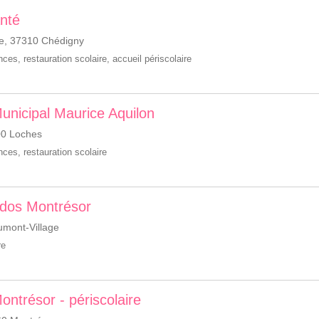
nté
e, 37310 Chédigny
ances
,
restauration scolaire
,
accueil périscolaire
Municipal Maurice Aquilon
00 Loches
ances
,
restauration scolaire
 Ados Montrésor
mont-Village
re
Montrésor - périscolaire