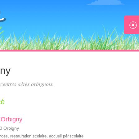
gny
s
centres aérés orbignois
.
cé
d'Orbigny
0 Orbigny
ances
,
restauration scolaire
,
accueil périscolaire