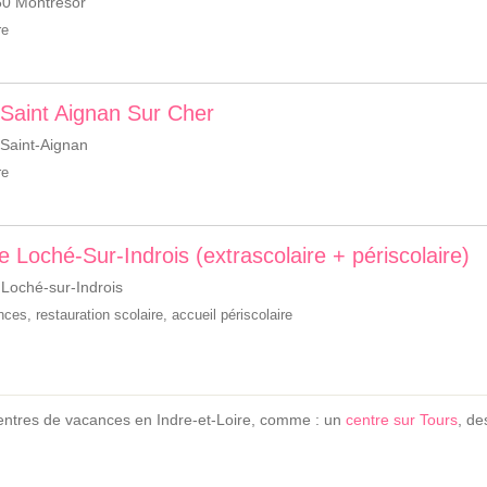
0 Montrésor
re
- Saint Aignan Sur Cher
 Saint-Aignan
re
de Loché-Sur-Indrois (extrascolaire + périscolaire)
 Loché-sur-Indrois
ances
,
restauration scolaire
,
accueil périscolaire
entres de vacances en Indre-et-Loire, comme : un
centre sur Tours
, d