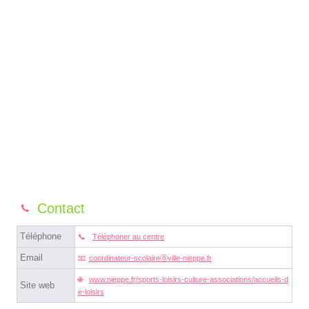
Contact
Téléphone
Téléphoner au centre
Email
coordinateur-scolaireⓐville-nieppe.fr
www.nieppe.fr/sports-loisirs-culture-associations/accueils-d
Site web
e-loisirs