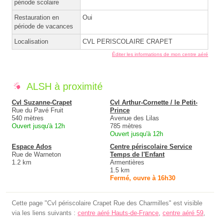
période scolaire
Restauration en
Oui
période de vacances
Localisation
CVL PERISCOLAIRE CRAPET
Éditer les informations de mon centre aéré
ALSH à proximité
Cvl Suzanne-Crapet
Cvl Arthur-Cornette / le Petit-
Rue du Pavé Fruit
Prince
540 mètres
Avenue des Lilas
Ouvert jusqu'à 12h
785 mètres
Ouvert jusqu'à 12h
Espace Ados
Centre périscolaire Service
Rue de Warneton
Temps de l'Enfant
1.2 km
Armentières
1.5 km
Fermé, ouvre à 16h30
Cette page "Cvl périscolaire Crapet Rue des Charmilles" est visible
via les liens suivants :
centre aéré Hauts-de-France
,
centre aéré 59
,