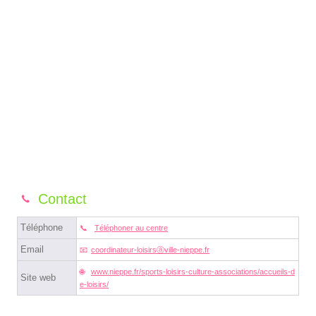
Contact
Téléphone
Téléphoner au centre
Email
coordinateur-loisirsⓐville-nieppe.fr
www.nieppe.fr/sports-loisirs-culture-associations/accueils-d
Site web
e-loisirs/