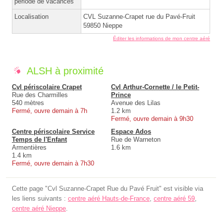
période de vacances
Localisation
CVL Suzanne-Crapet rue du Pavé-Fruit
59850 Nieppe
Éditer les informations de mon centre aéré
ALSH à proximité
Cvl périscolaire Crapet
Cvl Arthur-Cornette / le Petit-
Rue des Charmilles
Prince
540 mètres
Avenue des Lilas
Fermé, ouvre demain à 7h
1.2 km
Fermé, ouvre demain à 9h30
Centre périscolaire Service
Espace Ados
Temps de l'Enfant
Rue de Warneton
Armentières
1.6 km
1.4 km
Fermé, ouvre demain à 7h30
Cette page "Cvl Suzanne-Crapet Rue du Pavé Fruit" est visible via
les liens suivants :
centre aéré Hauts-de-France
,
centre aéré 59
,
centre aéré Nieppe
.