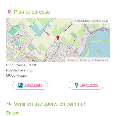
Plan et adresse
© contributeurs OpenStreetMap
Corriger l’adresse ou la localisation
Cvl Suzanne-Crapet
Rue du Pavé Fruit
59850 Nieppe
Trajet Waze
Trajet Maps
Venir en transports en commun
En bus