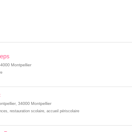
Peps
34000 Montpellier
re
c
ntpellier, 34000 Montpellier
ances
,
restauration scolaire
,
accueil périscolaire