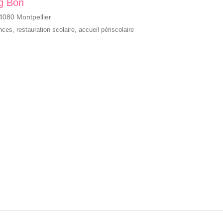
g Bon
080 Montpellier
ances
,
restauration scolaire
,
accueil périscolaire