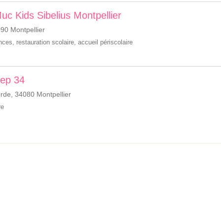
Muc Kids Sibelius Montpellier
90 Montpellier
ances
,
restauration scolaire
,
accueil périscolaire
Pep 34
de, 34080 Montpellier
re