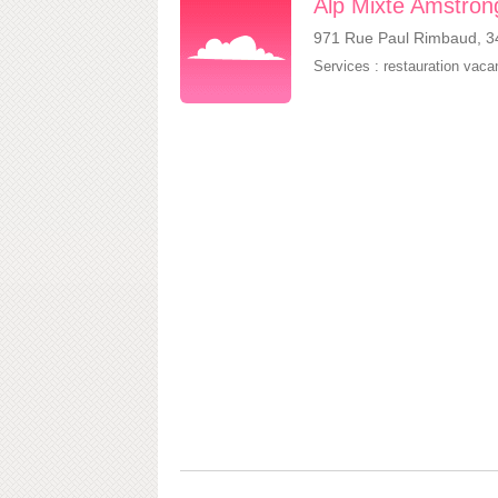
Alp Mixte Amstron
971 Rue Paul Rimbaud, 34
Services :
restauration vac