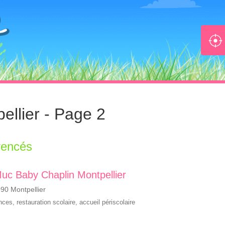
ellier - Page 2
rencés
 Muc Baby Chaplin Montpellier
90 Montpellier
ances
,
restauration scolaire
,
accueil périscolaire