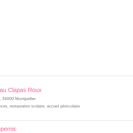
 Dau Clapas Roux
 34000 Montpellier
ances
,
restauration scolaire
,
accueil périscolaire
opernic