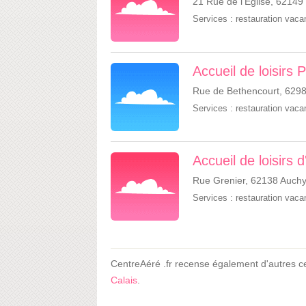
21 Rue de l'Église, 62149
Services :
restauration vac
Accueil de loisirs
Rue de Bethencourt, 6298
Services :
restauration vac
Accueil de loisirs
Rue Grenier, 62138 Auchy
Services :
restauration vac
CentreAéré .fr recense également d'autres 
Calais
.