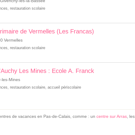
 Givenchy-lès-la-Bassée
ances
,
restauration scolaire
 Primaire de Vermelles (Les Francas)
0 Vermelles
ances
,
restauration scolaire
 d'Auchy Les Mines : Ecole A. Franck
-les-Mines
ances
,
restauration scolaire
,
accueil périscolaire
centres de vacances en Pas-de-Calais, comme : un
centre sur Arras
, le