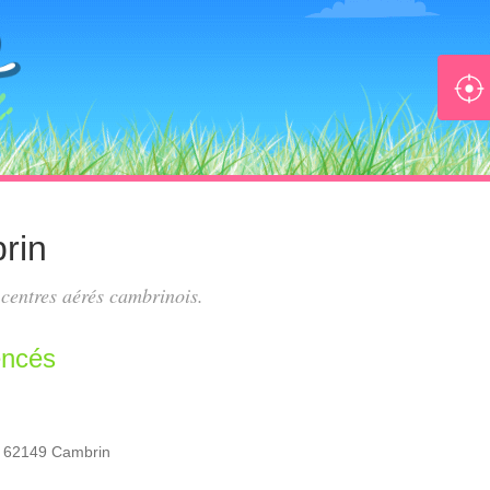
rin
s
centres aérés cambrinois
.
encés
, 62149 Cambrin