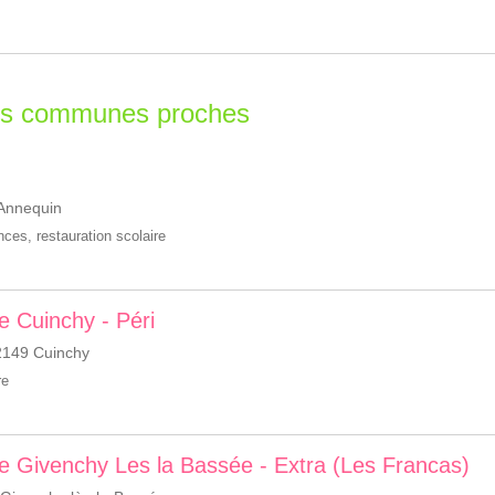
les communes proches
 Annequin
ances
,
restauration scolaire
de Cuinchy - Péri
2149 Cuinchy
re
 de Givenchy Les la Bassée - Extra (Les Francas)